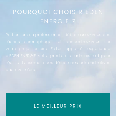
POURQUOI CHOISIR EDEN
ENERGIE ?
Particuliers ou professionnel, débarrassez-vous des
tâches chronophages et concentrez-vous sur
votre projet solaire. Faites appel à l’expérience
d’EDEN ENERGIE, votre prestataire administratif pour
réaliser l’ensemble des démarches administratives
photovoltaïques.
LE MEILLEUR PRIX